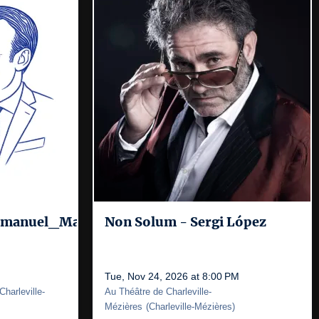
manuel_Macron
Non Solum - Sergi López
Tue, Nov 24, 2026 at 8:00 PM
Charleville-
Au Théâtre de Charleville-
Mézières
(
Charleville-Mézières
)