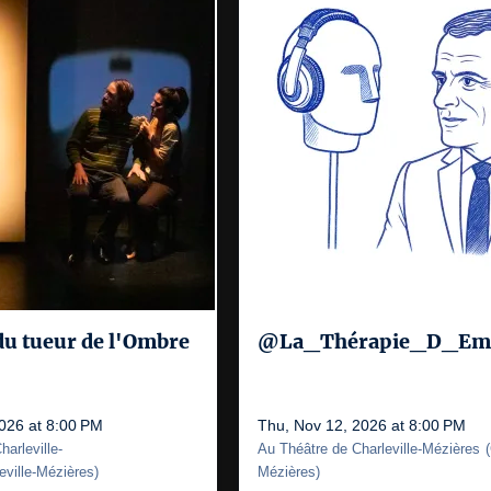
du tueur de l'Ombre
@La_Thérapie_D_Em
2026 at 8:00 PM
Thu, Nov 12, 2026 at 8:00 PM
arleville-
Au Théâtre de Charleville-Mézières
(
eville-Mézières
)
Mézières
)