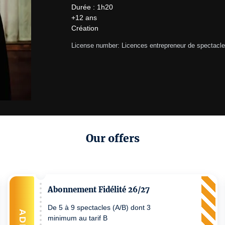
Durée : 1h20

+12 ans

Création
License number: Licences entrepreneur de spectacle
Our offers
Abonnement Fidélité 26/27
De 5 à 9 spectacles (A/B) dont 3
ADD
minimum au tarif B