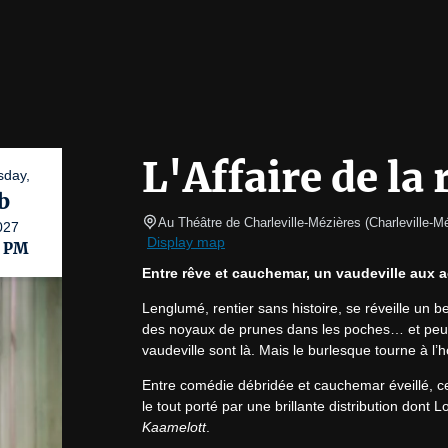
L'Affaire de la
day,
b
Au Théâtre de Charleville-Mézières
(
Charleville-M
027
Display map
0 PM
Entre rêve et cauchemar, un vaudeville aux ac
Lenglumé, rentier sans histoire, se réveille un b
des noyaux de prunes dans les poches… et peut-ê
vaudeville sont là. Mais le burlesque tourne à l’h
Entre comédie débridée et cauchemar éveillé, cet
Kaamelott
.