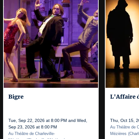
Bigre
L'Affaire 
Tue, Sep 22, 2026 at 8:00 PM and Wed,
Thu, Oct 15, 
Sep 23, 2026 at 8:00 PM
Au Théâtre de Ch
Au Théâtre de Charleville-
Mézières
(
Charl