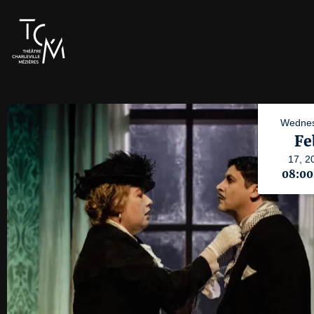
Wednes
Fe
17,
2
08:0