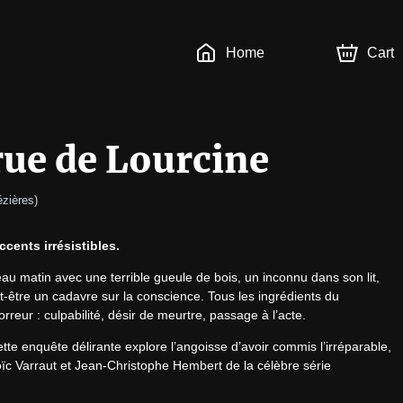
Home
Cart
 rue de Lourcine
ézières
)
cents irrésistibles.
eau matin avec une terrible gueule de bois, un inconnu dans son lit, 
tre un cadavre sur la conscience. Tous les ingrédients du 
orreur : culpabilité, désir de meurtre, passage à l’acte.
te enquête délirante explore l’angoisse d’avoir commis l’irréparable, 
le tout porté par une brillante distribution dont Loïc Varraut et Jean-Christophe Hembert de la célèbre série 