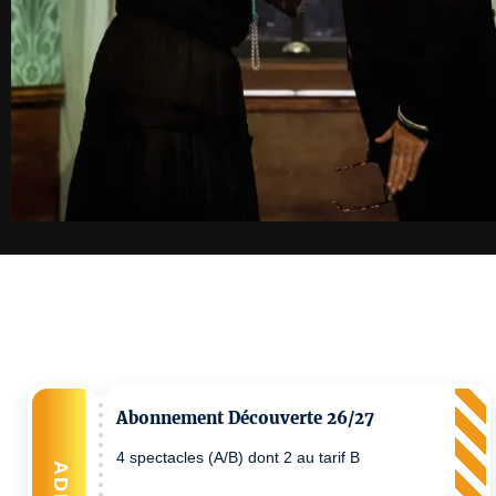
Abonnement Découverte 26/27
4 spectacles (A/B) dont 2 au tarif B
ADD