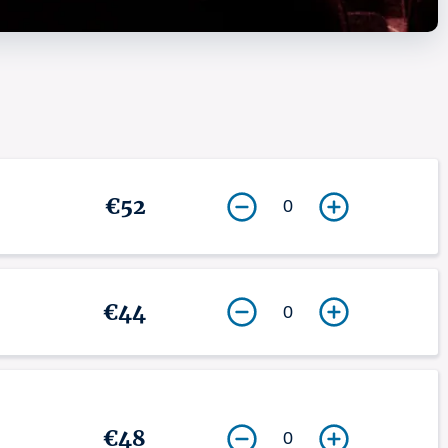
€52
0
€44
0
€48
0