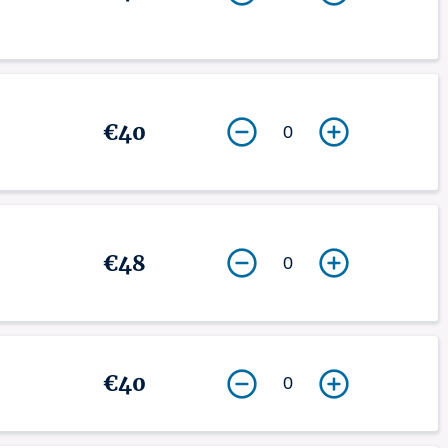
€40
0
€48
0
€40
0