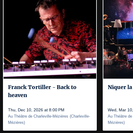
Franck Tortiller - Back to
Niquer la 
heaven
Thu, Dec 10, 2026 at 8:00 PM
Wed, Mar 10,
Au Théâtre de Charleville-Mézières
(
Charleville-
Au Théâtre de 
Mézières
)
Mézières
)