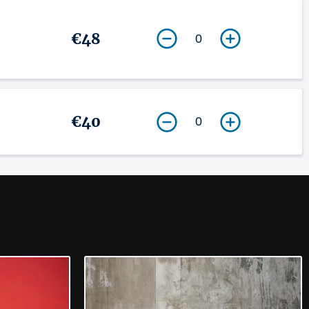
€48
0
€40
0