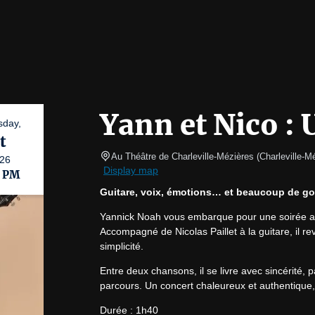
Yann et Nico : 
day,
t
Au Théâtre de Charleville-Mézières
(
Charleville-M
26
Display map
0 PM
Guitare, voix, émotions… et beaucoup de go
Yannick Noah vous embarque pour une soirée acou
Accompagné de Nicolas Paillet à la guitare, il re
simplicité.
Entre deux chansons, il se livre avec sincérité,
parcours. Un concert chaleureux et authentique
Durée : 1h40