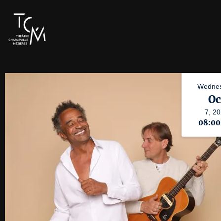
Wednes
Oc
7,
20
08:0