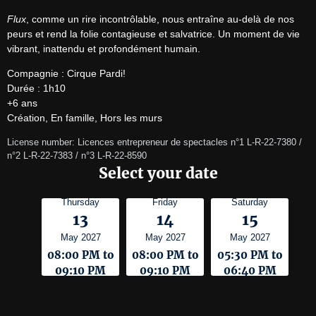
Flux
, comme un rire incontrôlable, nous entraîne au-delà de nos 
peurs et rend la folie contagieuse et salvatrice. Un moment de vie 
vibrant, inattendu et profondément humain.
Compagnie : Cirque Pardi!

Durée : 1h10

+6 ans

Création, En famille, Hors les murs
License number: Licences entrepreneur de spectacles n°1 L-R-22-7380 / 
n°2 L-R-22-7383 / n°3 L-R-22-8590
Select your date
Thursday
Friday
Saturday
13
14
15
May 2027
May 2027
May 2027
08:00 PM to
08:00 PM to
05:30 PM to
09:10 PM
09:10 PM
06:40 PM