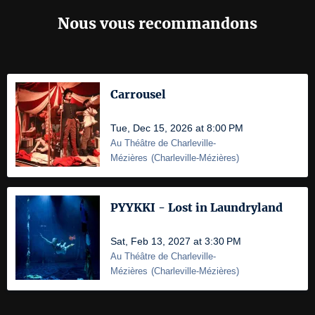
Nous vous recommandons
Carrousel
Tue, Dec 15, 2026 at 8:00 PM
Au Théâtre de Charleville-
Mézières
(
Charleville-Mézières
)
PYYKKI - Lost in Laundryland
Sat, Feb 13, 2027 at 3:30 PM
Au Théâtre de Charleville-
Mézières
(
Charleville-Mézières
)