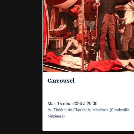
Carrousel
Mar. 15 déc. 2026 à 20:00
Au Théâtre de Charleville-Mézières
(
Charleville-
Mézières
)