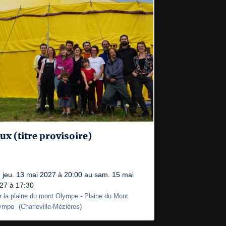
lux (titre provisoire)
 jeu. 13 mai 2027 à 20:00 au sam. 15 mai
27 à 17:30
r la plaine du mont Olympe
- Plaine du Mont
ympe
(
Charleville-Mézières
)