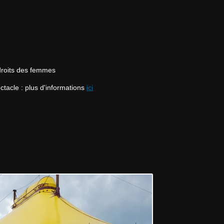
 droits des femmes
tacle : plus d'informations 
ici
cles n°1 L-R-22-7380 / n°2 L-R-22-7383 / n°3 L-R-22-8590