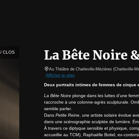
La Bête Noire &
/ CLOS
Au Théâtre de Charleville-Mézières
(
Charleville-M
Afficher le plan
Deux portraits intimes de femmes de cirque e
La Bête Noire
 plonge dans les luttes d’une femme
raccroche à une colonne-agrès sculpturale. Omb
semble parler.

Dans 
Petite Reine
, une artiste solaire évolue 
dans une scénographie sculptée de lumière. Émer
À travers ce diptyque sensible et physique, comp
accueillie au TCM), Raphaëlle Boitel, ex-contors