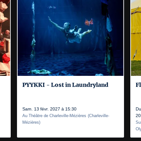
PYYKKI - Lost in Laundryland
F
Sam. 13 févr. 2027 à 15:30
Du
20
Au Théâtre de Charleville-Mézières
(
Charleville-
Mézières
)
Su
Ol