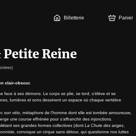
Billetterie
Panier
 Petite Reine
ézières
)
n clair-obscur.
 face à ses démons. Le corps se plie, se tord, s’élève et se 
res, lumières et sons dessinent un espace où chaque vertèbre 
avec son vélo, métaphore de l’homme dont elle est tombée amoureuse, 
ge une course effrénée pour s’affranchir des injonctions.

létant ses grandes formes collectives (dont 
La Chute des anges
, 
ionniste, convoque un cirque sans détour, qui questionne nos luttes 