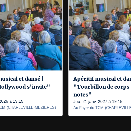
musical et dansé |
Apéritif musical et da
ollywood s'invite"
"Tourbillon de corps 
notes"
 2026 à 19:15
Jeu. 21 janv. 2027 à 19:15
TCM
(
CHARLEVILLE-MEZIERES
)
Au Foyer du TCM
(
CHARLEVILL