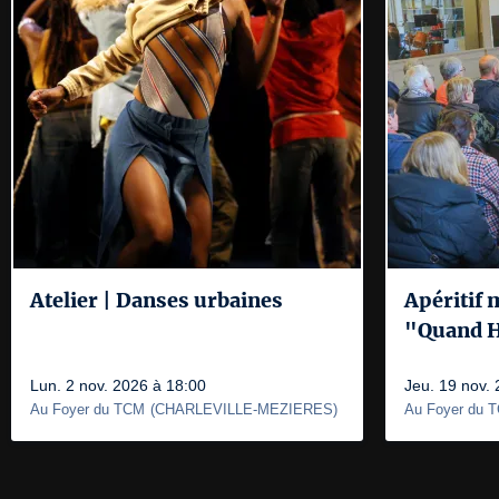
Atelier | Danses urbaines
Apéritif 
"Quand H
Lun. 2 nov. 2026 à 18:00
Jeu. 19 nov.
Au Foyer du TCM
(
CHARLEVILLE-MEZIERES
)
Au Foyer du 